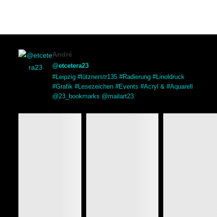
André
@etcetera23
#Leipzig #lütznerstr135 #Radierung #Linoldruck
#Grafik #Lesezeichen #Events #Acryl & #Aquarell
@23_bookmarks @mailart23