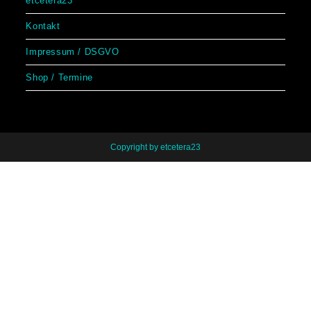
etcetera23
Kontakt
Impressum / DSGVO
Shop / Termine
Copyright by etcetera23