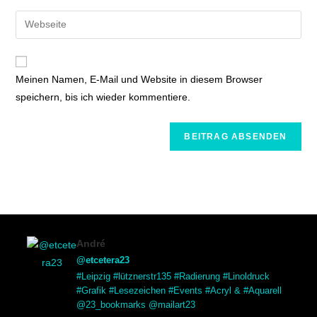
Meinen Namen, E-Mail und Website in diesem Browser
speichern, bis ich wieder kommentiere.
André
@etcetera23
#Leipzig #lütznerstr135 #Radierung #Linoldruck
#Grafik #Lesezeichen #Events #Acryl & #Aquarell
@23_bookmarks @mailart23