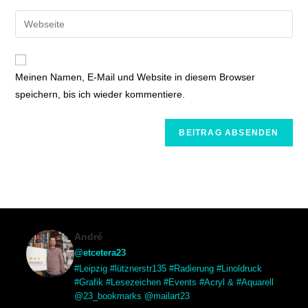
Meinen Namen, E-Mail und Website in diesem Browser
speichern, bis ich wieder kommentiere.
André
@etcetera23
#Leipzig #lütznerstr135 #Radierung #Linoldruck
#Grafik #Lesezeichen #Events #Acryl & #Aquarell
@23_bookmarks @mailart23