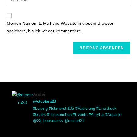
Meinen Namen, E-Mail und Website in diesem Browser
speichern, bis ich wieder kommentiere.
André
@etcetera23
#Leipzig #lütznerstr135 #Radierung #Linoldruck
#Grafik #Lesezeichen #Events #Acryl & #Aquarell
@23_bookmarks @mailart23