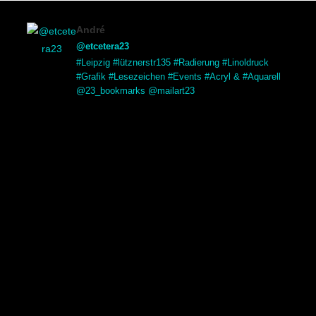
André
@etcetera23
#Leipzig #lütznerstr135 #Radierung #Linoldruck
#Grafik #Lesezeichen #Events #Acryl & #Aquarell
@23_bookmarks @mailart23