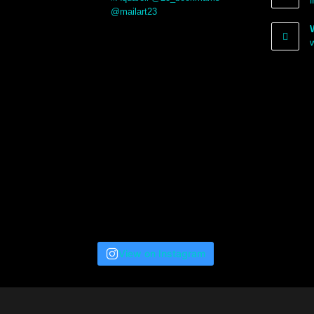
@mailart23
View on Instagram