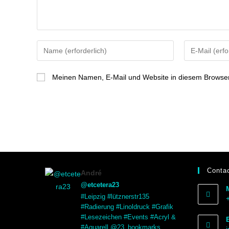
Meinen Namen, E-Mail und Website in diesem Browser 
Contac
André
@etcetera23
#Leipzig #lütznerstr135
#Radierung #Linoldruck #Grafik
#Lesezeichen #Events #Acryl &
#Aquarell @23_bookmarks