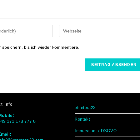
speichern, bis ich wieder kommentiere.
t Info
etcetera23
Mobile:
Kontakt
+49 171 178 777 0
Impressum / DSGVO
Email: