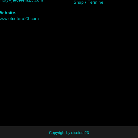
info(@)etcetera23.com
Shop / Termine
Website:
www.etcetera23.com
Copyright by etcetera23