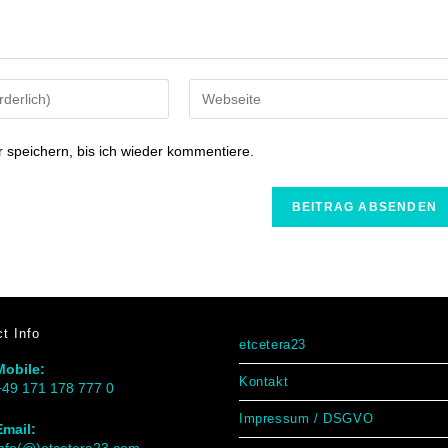
speichern, bis ich wieder kommentiere.
t Info
etcetera23
Mobile:
Kontakt
+49 171 178 777 0
Impressum / DSGVO
Email: