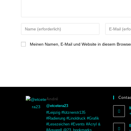
Meinen Namen, E-Mail und Website in diesem Browser 
Contac
André
@etcetera23
#Leipzig #lütznerstr135
#Radierung #Linoldruck #Grafik
#Lesezeichen #Events #Acryl &
#Aquarell @23_bookmarks