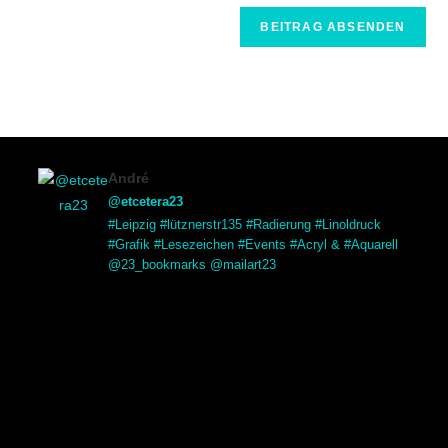
André
@etcetera23
#Leipzig #lütznerstr135 #Radierung #Linoldruck
#Grafik #Lesezeichen #Events #Acryl & #Aquarell
@23_bookmarks @mailart23