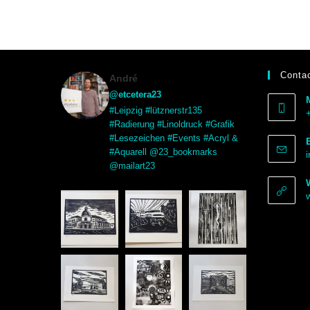
Contac
André
@etcetera23
#Leipzig #lütznerstr135
#Radierung #Linoldruck #Grafik
#Lesezeichen #Events #Acryl &
#Aquarell @23_bookmarks
@mailart23