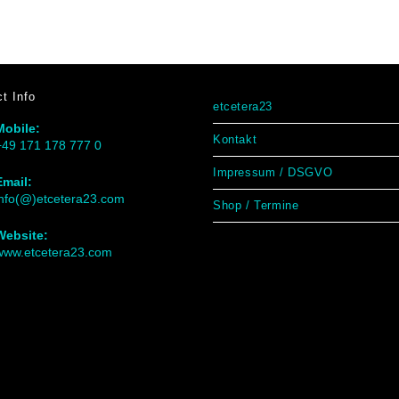
t Info
etcetera23
Mobile:
Kontakt
+49 171 178 777 0
Impressum / DSGVO
Email:
info(@)etcetera23.com
Shop / Termine
Website:
www.etcetera23.com