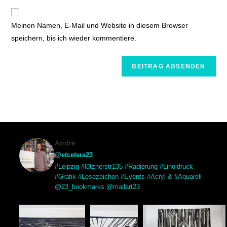
Meinen Namen, E-Mail und Website in diesem Browser
speichern, bis ich wieder kommentiere.
André
@etcetera23
#Leipzig #lütznerstr135 #Radierung #Linoldruck
#Grafik #Lesezeichen #Events #Acryl & #Aquarell
@23_bookmarks @mailart23