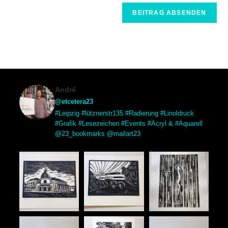
André
@etcetera23
#Leipzig #lütznerstr135 #Radierung #Linoldruck
#Grafik #Lesezeichen #Events #Acryl & #Aquarell
@23_bookmarks @mailart23