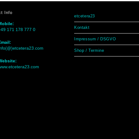
t Info
etcetera23
Mobile:
Kontakt
+49 171 178 777 0
Impressum / DSGVO
Email:
info(@)etcetera23.com
Shop / Termine
Website:
www.etcetera23.com