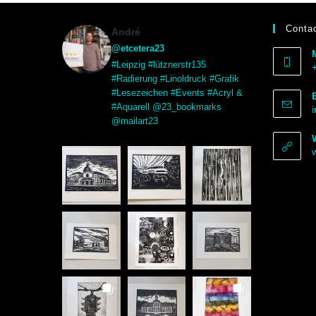
Contac
André
@etcetera23
#Leipzig #lütznerstr135
#Radierung #Linoldruck #Grafik
#Lesezeichen #Events #Acryl &
#Aquarell @23_bookmarks
@mailart23