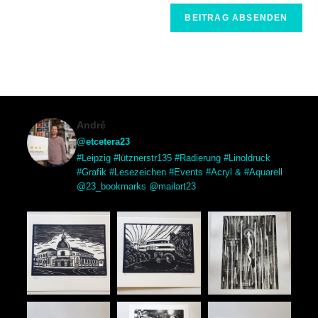
André
@etcetera23
#Leipzig #lütznerstr135 #Radierung #Linoldruck
#Grafik #Lesezeichen #Events #Acryl & #Aquarell
@23_bookmarks @mailart23