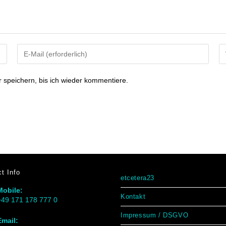
speichern, bis ich wieder kommentiere.
t Info
etcetera23
Mobile:
Kontakt
+49 171 178 777 0
Impressum / DSGVO
Email: