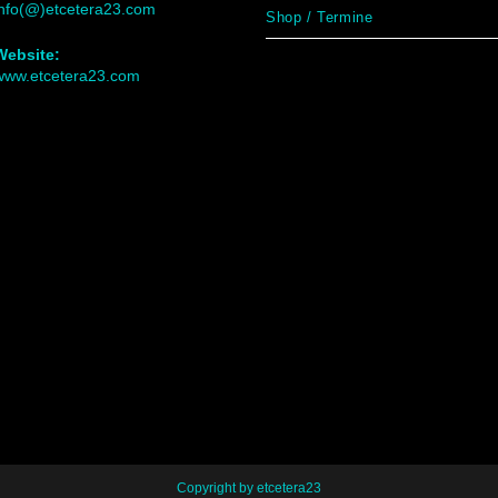
info(@)etcetera23.com
Shop / Termine
Website:
www.etcetera23.com
Copyright by etcetera23