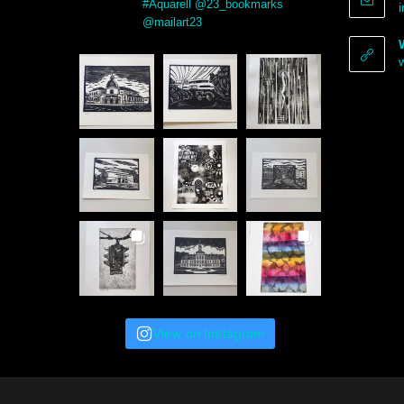
#Aquarell @23_bookmarks
@mailart23
View on Instagram