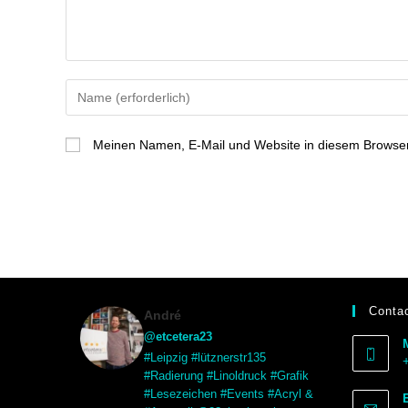
Meinen Namen, E-Mail und Website in diesem Browser 
Contac
André
@etcetera23
#Leipzig #lütznerstr135
#Radierung #Linoldruck #Grafik
#Lesezeichen #Events #Acryl &