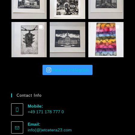
View on Instagram
Contact Info
Mobile:
+49 171 178 777 0
Email:
info(@)etcetera23.com