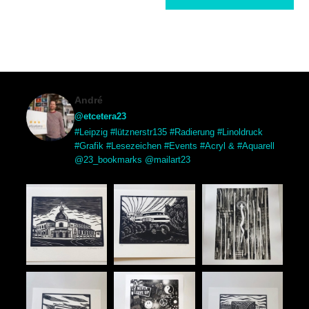
André
@etcetera23
#Leipzig #lütznerstr135 #Radierung #Linoldruck
#Grafik #Lesezeichen #Events #Acryl & #Aquarell
@23_bookmarks @mailart23