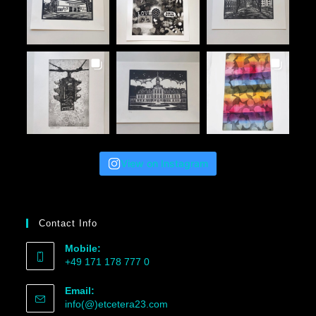
View on Instagram
Contact Info
Mobile:
+49 171 178 777 0
Email:
info(@)etcetera23.com