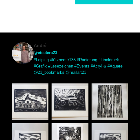
André
@etcetera23
#Leipzig #lütznerstr135 #Radierung #Linoldruck
#Grafik #Lesezeichen #Events #Acryl & #Aquarell
@23_bookmarks @mailart23