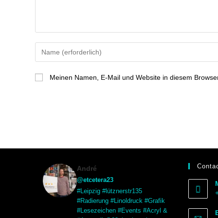
Meinen Namen, E-Mail und Website in diesem Browser 
Contac
André
@etcetera23
#Leipzig #lütznerstr135
#Radierung #Linoldruck #Grafik
#Lesezeichen #Events #Acryl &