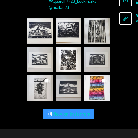
#Aquarell @23_bookmarks
@mailart23
View on Instagram