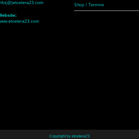
info(@)etcetera23.com
Shop / Termine
Website:
www.etcetera23.com
Copyright by etcetera23