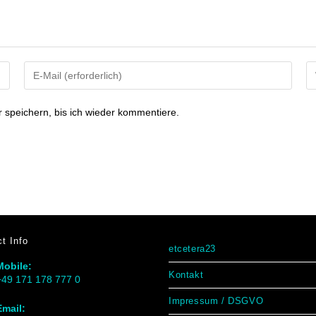
speichern, bis ich wieder kommentiere.
t Info
etcetera23
Mobile:
Kontakt
+49 171 178 777 0
Impressum / DSGVO
Email: