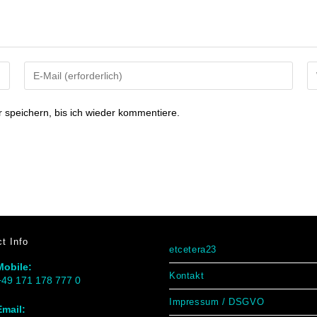
speichern, bis ich wieder kommentiere.
t Info
etcetera23
Mobile:
Kontakt
+49 171 178 777 0
Impressum / DSGVO
Email: