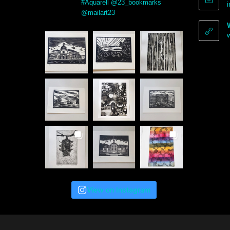
#Aquarell @23_bookmarks
@mailart23
View on Instagram