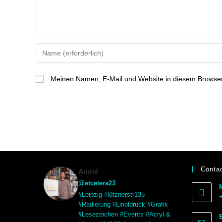
Meinen Namen, E-Mail und Website in diesem Browser 
Contac
André
@etcetera23
#Leipzig #lütznerstr135
#Radierung #Linoldruck #Grafik
#Lesezeichen #Events #Acryl &