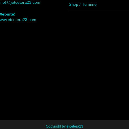
info(@)etcetera23.com
Shop / Termine
Website:
www.etcetera23.com
Copyright by etcetera23