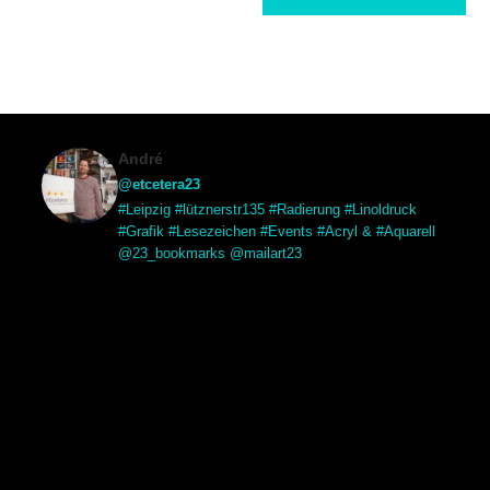
André
@etcetera23
#Leipzig #lütznerstr135 #Radierung #Linoldruck
#Grafik #Lesezeichen #Events #Acryl & #Aquarell
@23_bookmarks @mailart23