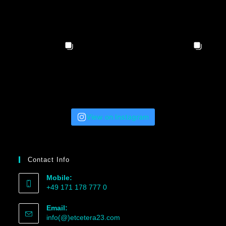
View on Instagram
Contact Info
Mobile:
+49 171 178 777 0
Email:
info(@)etcetera23.com