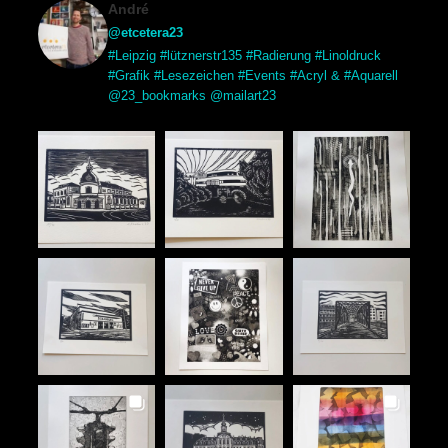
André
@etcetera23
#Leipzig #lütznerstr135 #Radierung #Linoldruck
#Grafik #Lesezeichen #Events #Acryl & #Aquarell
@23_bookmarks @mailart23