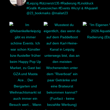
#Leipzig #lütznerstr135 #Radierung #Linoldruck
#Grafik #Lesezeichen #Events #Acryl & #Aquarell
@23_bookmarks @mailart23