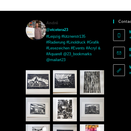
Contac
André
@etcetera23
#Leipzig #lütznerstr135
#Radierung #Linoldruck #Grafik
#Lesezeichen #Events #Acryl &
#Aquarell @23_bookmarks
@mailart23