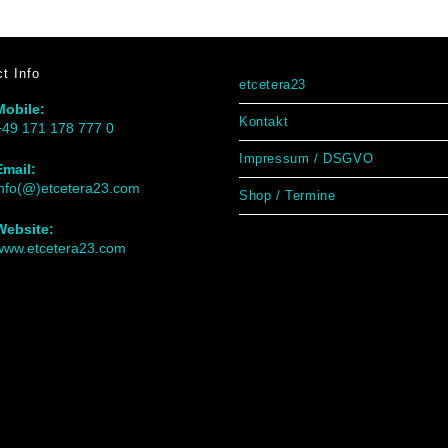
t Info
etcetera23
Mobile:
Kontakt
+49 171 178 777 0
Impressum / DSGVO
Email:
info(@)etcetera23.com
Shop / Termine
Website:
www.etcetera23.com