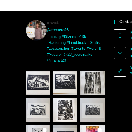
Contac
André
@etcetera23
#Leipzig #lütznerstr135
#Radierung #Linoldruck #Grafik
#Lesezeichen #Events #Acryl &
#Aquarell @23_bookmarks
@mailart23