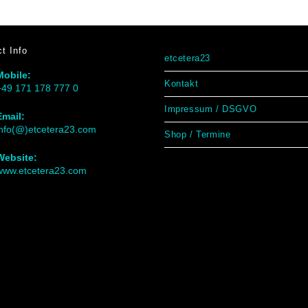
t Info
etcetera23
Mobile:
Kontakt
+49 171 178 777 0
Impressum / DSGVO
Email:
info(@)etcetera23.com
Shop / Termine
Website:
www.etcetera23.com