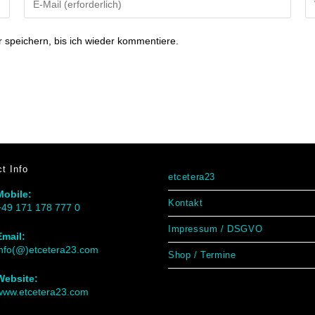
speichern, bis ich wieder kommentiere.
t Info
etcetera23
Mobile:
Kontakt
+49 171 178 777 0
Impressum / DSGVO
Email:
info(@)etcetera23.com
Shop / Termine
Website:
www.etcetera23.com