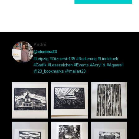
André
@etcetera23
#Leipzig #lütznerstr135 #Radierung #Linoldruck
#Grafik #Lesezeichen #Events #Acryl & #Aquarell
@23_bookmarks @mailart23