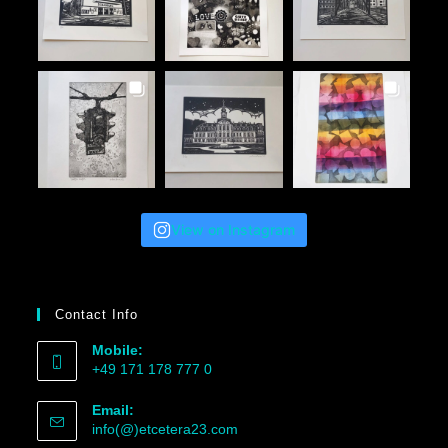
View on Instagram
Contact Info
Mobile:
+49 171 178 777 0
Email:
info(@)etcetera23.com