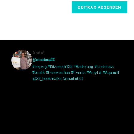
André
@etcetera23
#Leipzig #lütznerstr135 #Radierung #Linoldruck
#Grafik #Lesezeichen #Events #Acryl & #Aquarell
@23_bookmarks @mailart23