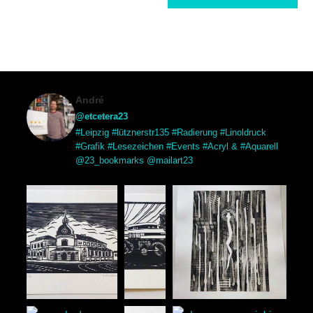
André
@etcetera23
#Leipzig #lütznerstr135 #Radierung #Linoldruck
#Grafik #Lesezeichen #Events #Acryl & #Aquarell
@23_bookmarks @mailart23