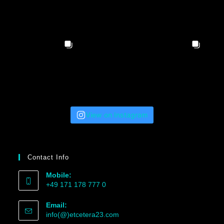
View on Instagram
Contact Info
Mobile:
+49 171 178 777 0
Email:
info(@)etcetera23.com