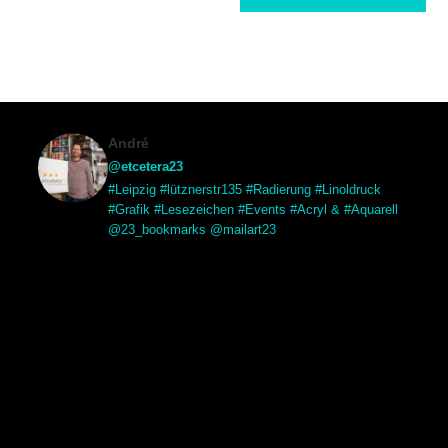
André
@etcetera23
#Leipzig #lütznerstr135 #Radierung #Linoldruck
#Grafik #Lesezeichen #Events #Acryl & #Aquarell
@23_bookmarks @mailart23