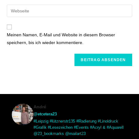
Meinen Namen, E-Mail und Website in diesem Browser
speichern, bis ich wieder kommentiere.
André
@etcetera23
#Leipzig #lütznerstr135 #Radierung #Linoldruck
#Grafik #Lesezeichen #Events #Acryl & #Aquarell
@23_bookmarks @mailart23