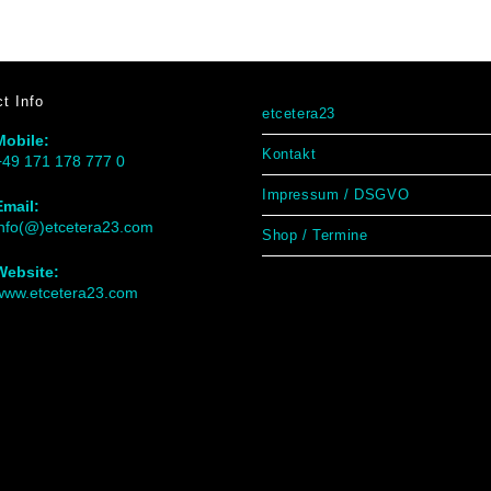
t Info
etcetera23
Mobile:
Kontakt
+49 171 178 777 0
Impressum / DSGVO
Email:
info(@)etcetera23.com
Shop / Termine
Website:
www.etcetera23.com