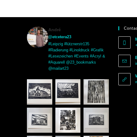
Contac
André
@etcetera23
#Leipzig #lütznerstr135
#Radierung #Linoldruck #Grafik
#Lesezeichen #Events #Acryl &
#Aquarell @23_bookmarks
@mailart23