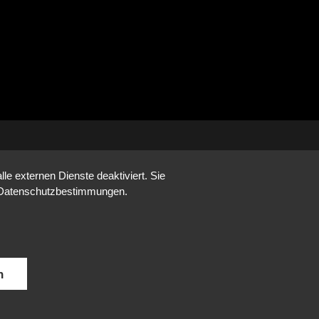
e externen Dienste deaktiviert. Sie
re Datenschutzbestimmungen.
n
DE