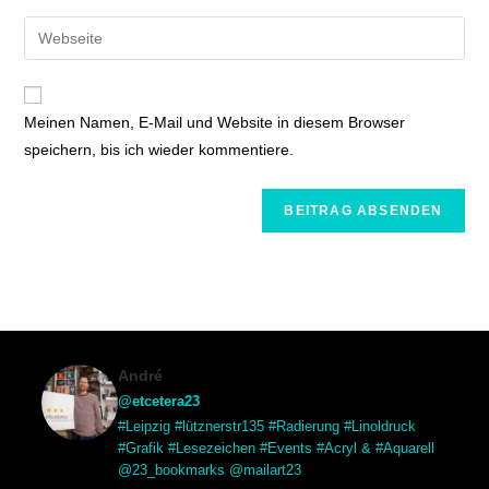
Meinen Namen, E-Mail und Website in diesem Browser
speichern, bis ich wieder kommentiere.
André
@etcetera23
#Leipzig #lütznerstr135 #Radierung #Linoldruck
#Grafik #Lesezeichen #Events #Acryl & #Aquarell
@23_bookmarks @mailart23