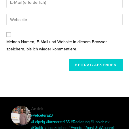
Meinen Namen, E-Mail und Website in diesem Browser
speichern, bis ich wieder kommentiere.
André
@etcetera23
#Leipzig #lütznerstr135 #Radierung #Linoldruck
#Grafik #Lesezeichen #Events #Acryl & #Aquarell