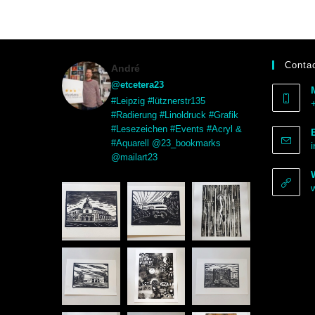
Contac
André
@etcetera23
#Leipzig #lütznerstr135
#Radierung #Linoldruck #Grafik
#Lesezeichen #Events #Acryl &
#Aquarell @23_bookmarks
@mailart23