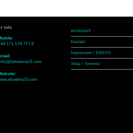
t Info
etcetera23
Mobile:
Kontakt
+49 171 178 777 0
Impressum / DSGVO
Email:
info(@)etcetera23.com
Shop / Termine
Website:
www.etcetera23.com