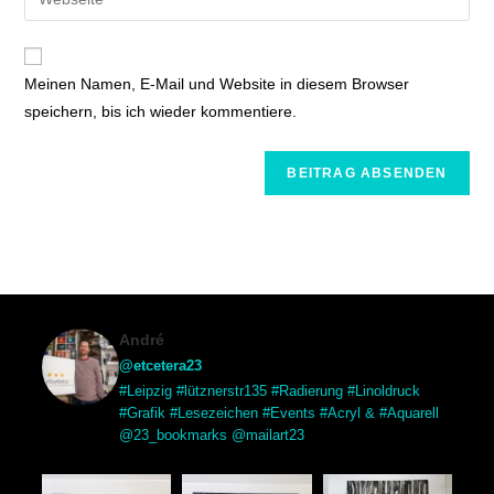
Meinen Namen, E-Mail und Website in diesem Browser
speichern, bis ich wieder kommentiere.
André
@etcetera23
#Leipzig #lütznerstr135 #Radierung #Linoldruck
#Grafik #Lesezeichen #Events #Acryl & #Aquarell
@23_bookmarks @mailart23