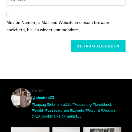
Meinen Namen, E-Mail und Website in diesem Browser
speichern, bis ich wieder kommentiere.
André
@etcetera23
#Leipzig #lütznerstr135 #Radierung #Linoldruck
#Grafik #Lesezeichen #Events #Acryl & #Aquarell
@23_bookmarks @mailart23