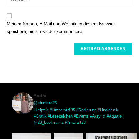
Meinen Namen, E-Mail und Website in diesem Browser
speichern, bis ich wieder kommentiere.
André
@etcetera23
#Leipzig #lütznerstr135 #Radierung #Linoldruck
#Grafik #Lesezeichen #Events #Acryl & #Aquarell
@23_bookmarks @mailart23