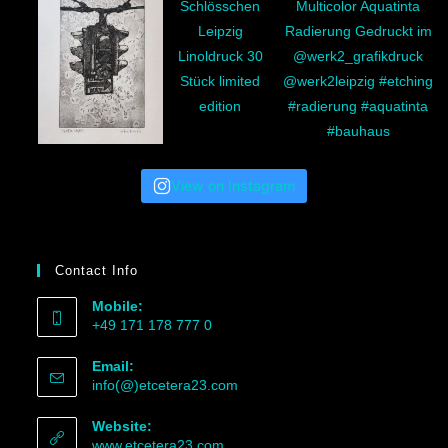
View on Instagram
Contact Info
Mobile:
+49 171 178 777 0
Email:
info(@)etcetera23.com
Website:
www.etcetera23.com