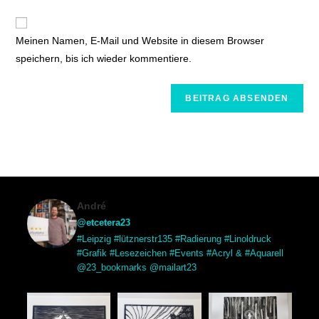
Meinen Namen, E-Mail und Website in diesem Browser
speichern, bis ich wieder kommentiere.
André
@etcetera23
#Leipzig #lütznerstr135 #Radierung #Linoldruck
#Grafik #Lesezeichen #Events #Acryl & #Aquarell
@23_bookmarks @mailart23