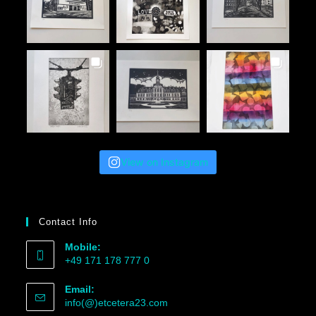
View on Instagram
Contact Info
Mobile:
+49 171 178 777 0
Email:
info(@)etcetera23.com