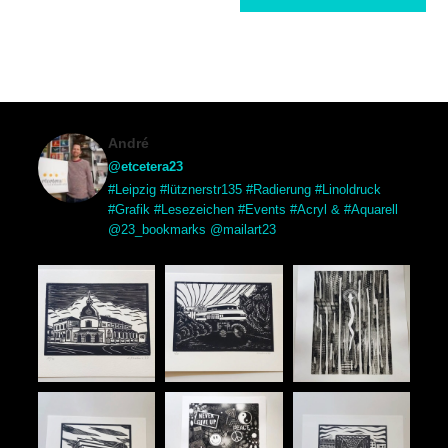
André
@etcetera23
#Leipzig #lütznerstr135 #Radierung #Linoldruck
#Grafik #Lesezeichen #Events #Acryl & #Aquarell
@23_bookmarks @mailart23