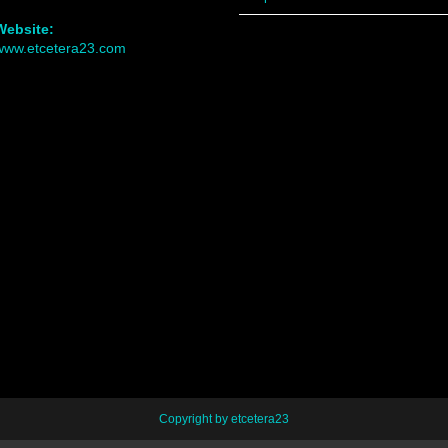
Website:
www.etcetera23.com
Copyright by etcetera23