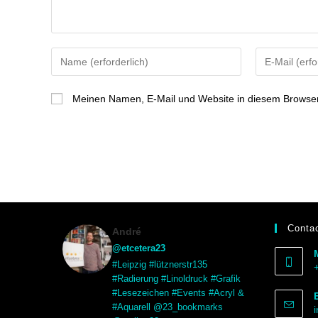
Meinen Namen, E-Mail und Website in diesem Browser 
Contac
André
@etcetera23
#Leipzig #lütznerstr135
#Radierung #Linoldruck #Grafik
#Lesezeichen #Events #Acryl &
#Aquarell @23_bookmarks