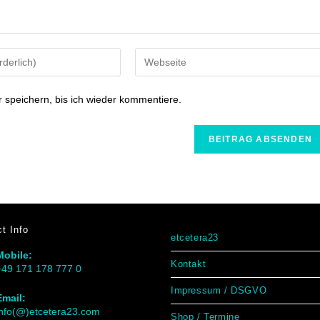
speichern, bis ich wieder kommentiere.
t Info
etcetera23
Mobile:
Kontakt
+49 171 178 777 0
Impressum / DSGVO
Email:
info(@)etcetera23.com
Shop / Termine