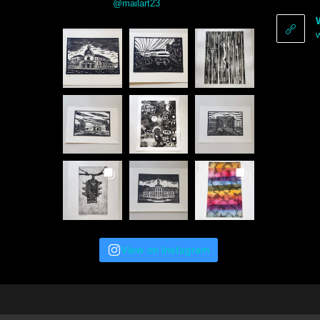
@mailart23
View on Instagram