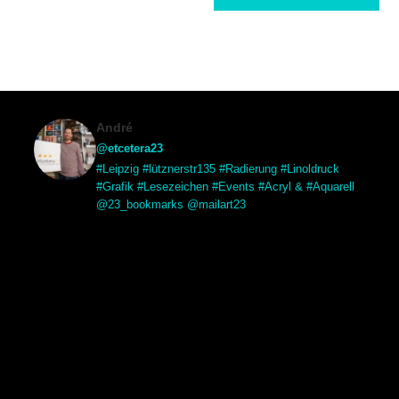
André
@etcetera23
#Leipzig #lütznerstr135 #Radierung #Linoldruck
#Grafik #Lesezeichen #Events #Acryl & #Aquarell
@23_bookmarks @mailart23