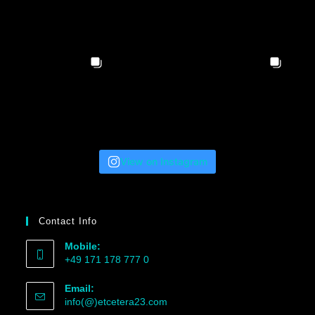
View on Instagram
Contact Info
Mobile:
+49 171 178 777 0
Email:
info(@)etcetera23.com