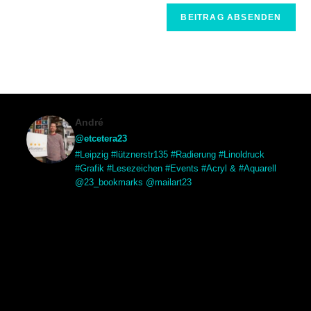
André
@etcetera23
#Leipzig #lütznerstr135 #Radierung #Linoldruck
#Grafik #Lesezeichen #Events #Acryl & #Aquarell
@23_bookmarks @mailart23