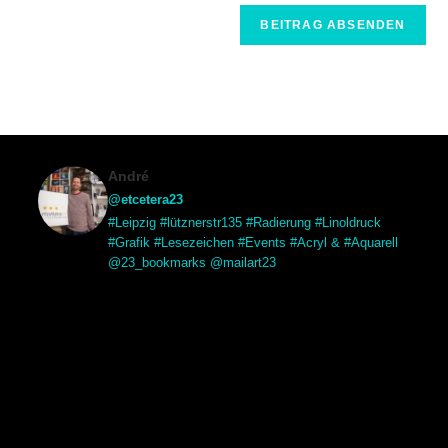
André
@etcetera23
#Leipzig #lütznerstr135 #Radierung #Linoldruck
#Grafik #Lesezeichen #Events #Acryl & #Aquarell
@23_bookmarks @mailart23