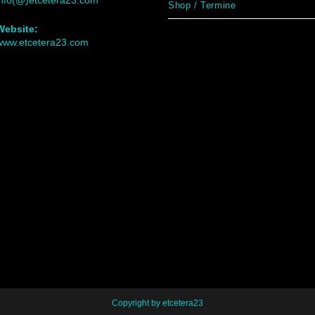
info(@)etcetera23.com
Shop / Termine
Website:
www.etcetera23.com
Copyright by etcetera23