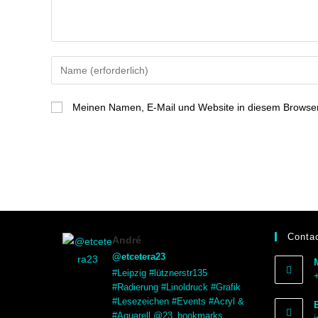
Meinen Namen, E-Mail und Website in diesem Browser 
Contac
André
@etcetera23
#Leipzig #lütznerstr135
#Radierung #Linoldruck #Grafik
#Lesezeichen #Events #Acryl &
#Aquarell @23_bookmarks