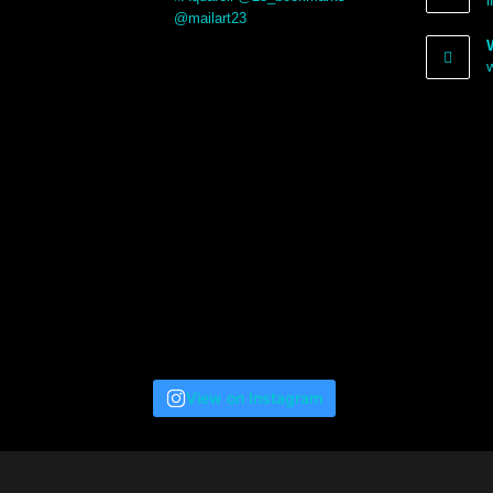
@mailart23
View on Instagram