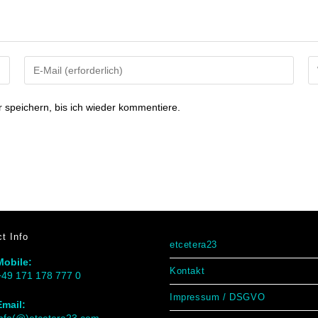
speichern, bis ich wieder kommentiere.
t Info
etcetera23
Mobile:
Kontakt
+49 171 178 777 0
Impressum / DSGVO
Email: