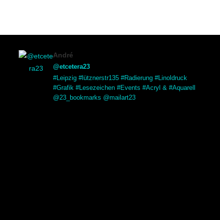
André
@etcetera23
#Leipzig #lütznerstr135 #Radierung #Linoldruck
#Grafik #Lesezeichen #Events #Acryl & #Aquarell
@23_bookmarks @mailart23